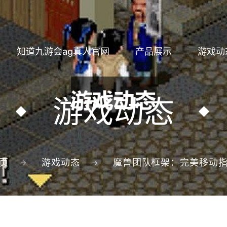
知道九游会ag真人官网
产品展示
游戏动
游戏动态
页
游戏动态
魔兽团队框架：完美移动