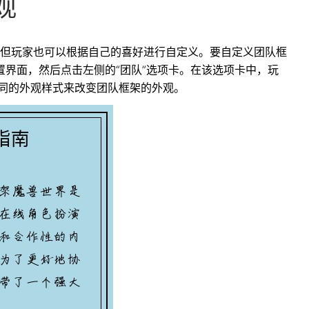
观
但玩家也可以根据自己的喜好进行自定义。要自定义团队框
置界面，然后点击左侧的“团队”选项卡。在该选项卡中，玩
不同的外观样式来改变团队框架的外观。