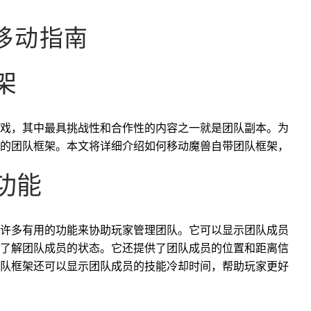
移动指南
架
戏，其中最具挑战性和合作性的内容之一就是团队副本。为
的团队框架。本文将详细介绍如何移动魔兽自带团队框架，
功能
许多有用的功能来协助玩家管理团队。它可以显示团队成员
了解团队成员的状态。它还提供了团队成员的位置和距离信
队框架还可以显示团队成员的技能冷却时间，帮助玩家更好