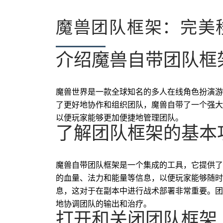
魔兽团队框架：完美
介绍魔兽自带团队框
魔兽世界是一款全球知名的多人在线角色扮演游
了更好地协作和组织团队，魔兽自带了一个强大
以便玩家能够更加便捷地管理团队。
了解团队框架的基本
魔兽自带团队框架是一个集成的工具，它提供了
的血量、法力和能量等信息，以便玩家能够随时
息，这对于在副本中进行战术部署非常重要。团
地协调团队的输出和治疗。
打开和关闭团队框架